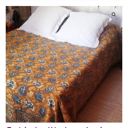
Bijoux
Etoles, foulards, paréos, carrés
Pièces uniques
Textile maison
Vêtements
Tous nos imprimés
Présentation Marie-Lise Corda
Blog
Contact