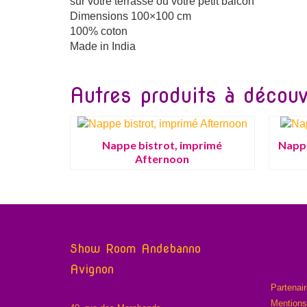
sur votre terrasse ou votre petit balcon
Dimensions 100×100 cm
100% coton
Made in India
Autres produits à découvr
Nappe bistrot, imprimé
Nappe
Afternoon
Show Room Andebanno
Avignon
Partenai
Mentions