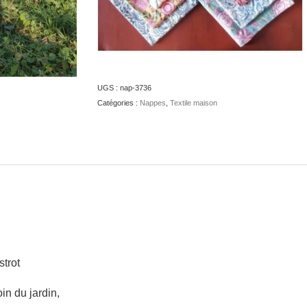
UGS :
nap-3736
Catégories :
Nappes
,
Textile maison
strot
in du jardin,