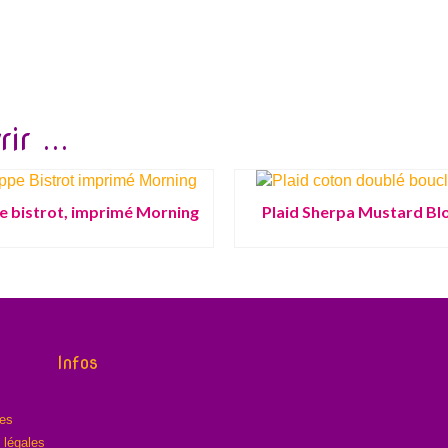
ir ...
 bistrot, imprimé Morning
Plaid Sherpa Mustard B
Infos
res
 légales