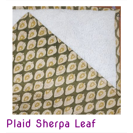
Bijoux
Etoles, foulards, paréos, carrés
Pièces uniques
Textile maison
Vêtements
Tous nos imprimés
Présentation Marie-Lise Corda
Blog
Contact
Plaid Sherpa Leaf