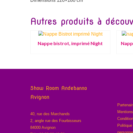
Dimensions 120×180 cm
Autres produits à découvr
Nappe bistrot, imprimé Night
Napp
Show Room Andebanno
Avignon
Partenai
Mentions
40, rue des Marchands
Conditio
2, angle rue des Fourbisseurs
Politique
84000 Avignon
personne