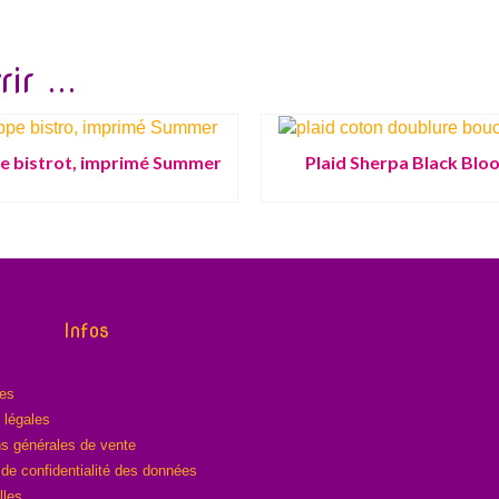
ir ...
e bistrot, imprimé Summer
Plaid Sherpa Black Blo
Infos
res
 légales
ns générales de vente
 de confidentialité des données
lles