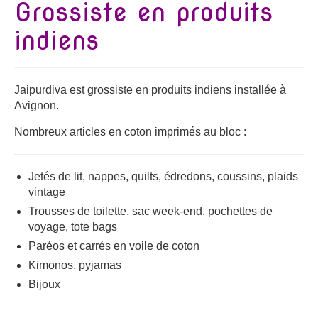
Grossiste en produits
Bijoux
indiens
Etoles, foulards, paréos, carrés
Pièces uniques
Jaipurdiva est grossiste en produits indiens installée à
Textile maison
Avignon.
Vêtements
Nombreux articles en coton imprimés au bloc :
Tous nos imprimés
Jetés de lit, nappes, quilts, édredons, coussins, plaids
Présentation Marie-Lise Corda
vintage
Trousses de toilette, sac week-end, pochettes de
Blog
voyage, tote bags
Contact
Paréos et carrés en voile de coton
Kimonos, pyjamas
Bijoux