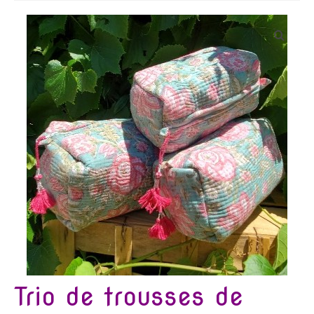
Bijoux
Etoles, foulards, paréos, carrés
Pièces uniques
Textile maison
Vêtements
Tous nos imprimés
Présentation Marie-Lise Corda
Blog
Contact
Trio de trousses de