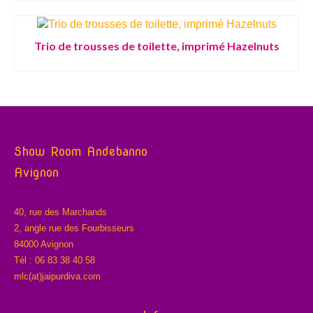
Trio de trousses de toilette, imprimé Hazelnuts
Show Room Andebanno
Avignon
40, rue des Marchands
2, angle rue des Fourbisseurs
84000 Avignon
Tél : 06 83 38 40 58
mlc(at)jaipurdiva.com