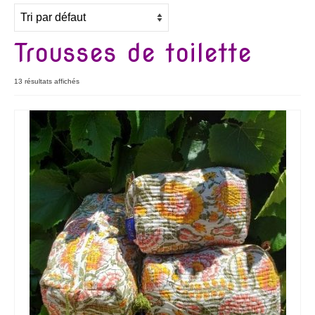
Bijoux
Etoles, foulards, paréos, carrés
Trousses de toilette
Pièces uniques
13 résultats affichés
Textile maison
Vêtements
Tous nos imprimés
Présentation Marie-Lise Corda
Blog
Contact