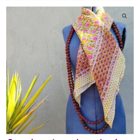
Bijoux
Etoles, foulards, paréos, carrés
Pièces uniques
Textile maison
Vêtements
Tous nos imprimés
Présentation Marie-Lise Corda
Blog
Contact