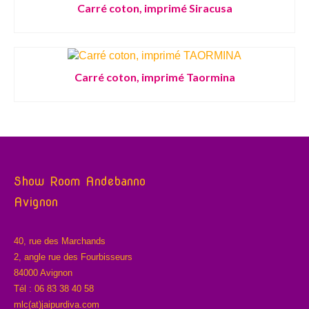
Carré coton, imprimé Siracusa
Carré coton, imprimé Taormina
Show Room Andebanno
Avignon
40, rue des Marchands
2, angle rue des Fourbisseurs
84000 Avignon
Tél : 06 83 38 40 58
mlc(at)jaipurdiva.com