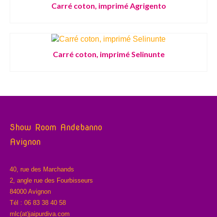
Carré coton, imprimé Agrigento
Carré coton, imprimé Selinunte
Show Room Andebanno
Avignon
40, rue des Marchands
2, angle rue des Fourbisseurs
84000 Avignon
Tél : 06 83 38 40 58
mlc(at)jaipurdiva.com