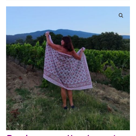
Bijoux
Etoles, foulards, paréos, carrés
Pièces uniques
Textile maison
Vêtements
Tous nos imprimés
Présentation Marie-Lise Corda
Blog
Contact