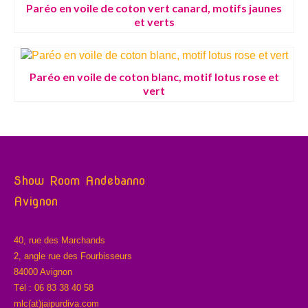
Paréo en voile de coton vert canard, motifs jaunes
et verts
Paréo en voile de coton blanc, motif lotus rose et
vert
Show Room Andebanno
Avignon
40, rue des Marchands
2, angle rue des Fourbisseurs
84000 Avignon
Tél : 06 83 38 40 58
mlc(at)jaipurdiva.com