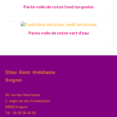
Paréo voile de coton fond turquoise
Paréo voile de coton vert d’eau
Show Room Andebanno
Avignon
40, rue des Marchands
2, angle rue des Fourbisseurs
84000 Avignon
Tél : 06 83 38 40 58