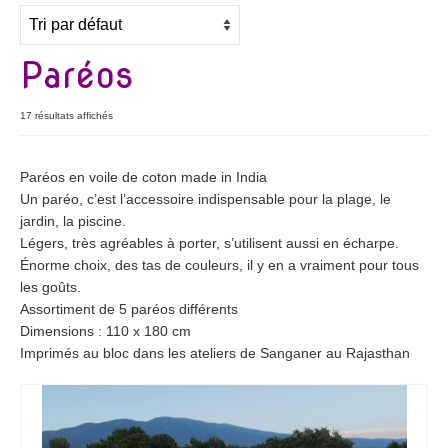
Bijoux
Etoles, foulards, paréos, carrés
Paréos
Pièces uniques
17 résultats affichés
Textile maison
Vêtements
Paréos en voile de coton made in India
Un paréo, c’est l’accessoire indispensable pour la plage, le
Tous nos imprimés
jardin, la piscine.
Légers, très agréables à porter, s’utilisent aussi en écharpe.
Présentation Marie-Lise Corda
Énorme choix, des tas de couleurs, il y en a vraiment pour tous
les goûts.
Blog
Assortiment de 5 paréos différents
Dimensions : 110 x 180 cm
Contact
Imprimés au bloc dans les ateliers de Sanganer au Rajasthan