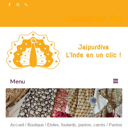
Inscription Pro
Menu
Accueil
Boutique
Accessoires
Accueil
/
Boutique
/
Etoles, foulards, paréos, carrés
/ Paréos