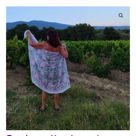
Bijoux
Etoles, foulards, paréos, carrés
Pièces uniques
Textile maison
Vêtements
Tous nos imprimés
Présentation Marie-Lise Corda
Blog
Contact