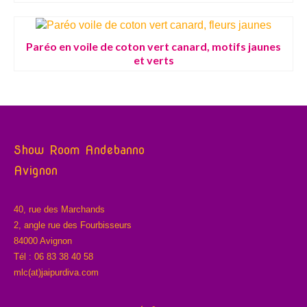
Paréo en voile de coton vert canard, motifs jaunes
et verts
Show Room Andebanno
Avignon
40, rue des Marchands
2, angle rue des Fourbisseurs
84000 Avignon
Tél : 06 83 38 40 58
mlc(at)jaipurdiva.com