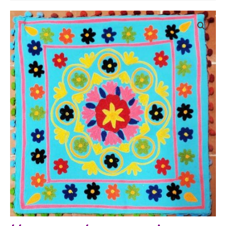
Bijoux
Etoles, foulards, paréos, carrés
Pièces uniques
Textile maison
Vêtements
Tous nos imprimés
Présentation Marie-Lise Corda
Blog
Contact