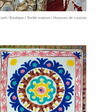
ueil
/
Boutique
/
Textile maison
/ Housses de coussin