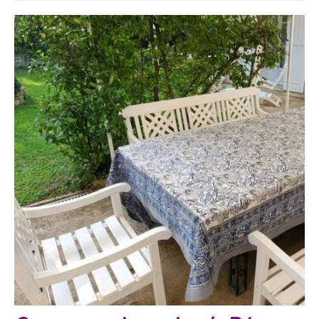
Bijoux
Etoles, foulards, paréos, carrés
Pièces uniques
Textile maison
Vêtements
Tous nos imprimés
Présentation Marie-Lise Corda
Blog
Contact