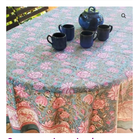
Bijoux
Etoles, foulards, paréos, carrés
Pièces uniques
Textile maison
Vêtements
Tous nos imprimés
Présentation Marie-Lise Corda
Blog
Contact