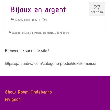
27
Bijoux en argent
OCT 2020
Classé dans :
Blog
|
0
Bagues
,
boucles d'oreilles
,
bracelets...
,
pendentifs
Bienvenue sur notre site !
https://jaipurdiva.com/categorie-produit/textile-maison
Show Room Andebanno
Avignon