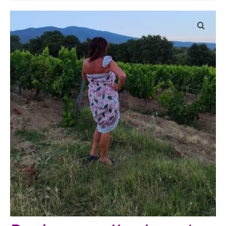
Bijoux
Etoles, foulards, paréos, carrés
Pièces uniques
Textile maison
Vêtements
Tous nos imprimés
Présentation Marie-Lise Corda
Blog
Contact