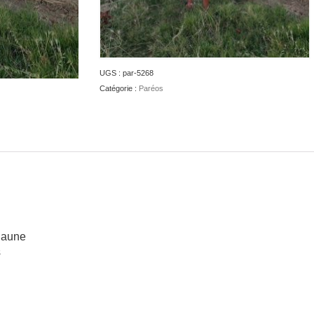
UGS :
par-5268
Catégorie :
Paréos
 jaune
s