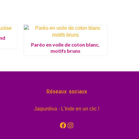
ond
Paréo en voile de coton blanc,
motifs bruns
Réseaux sociaux
Jaipurdiva - L'Inde en un clic !
Facebook
Instagram