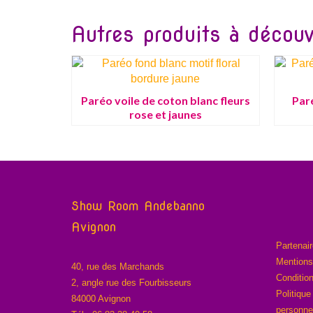
Autres produits à découvr
Paréo voile de coton blanc fleurs
Par
rose et jaunes
Show Room Andebanno
Avignon
Partenai
Mentions
40, rue des Marchands
Conditio
2, angle rue des Fourbisseurs
Politique
84000 Avignon
personne