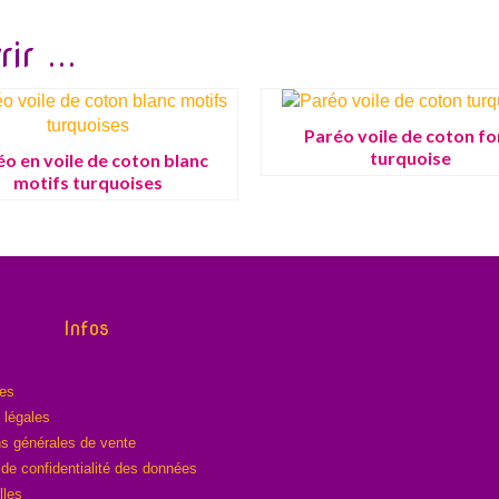
ir ...
Paréo voile de coton f
turquoise
éo en voile de coton blanc
motifs turquoises
Infos
res
 légales
ns générales de vente
 de confidentialité des données
lles