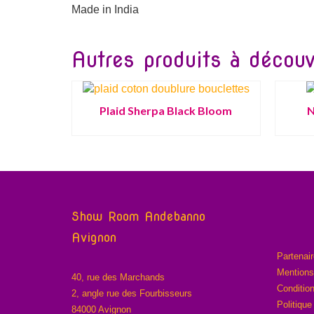
Made in India
Autres produits à découvr
Plaid Sherpa Black Bloom
N
Show Room Andebanno
Avignon
Partenai
Mentions
40, rue des Marchands
Conditio
2, angle rue des Fourbisseurs
Politique
84000 Avignon