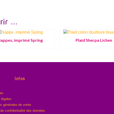
ir ...
appes, imprimé Spring
Plaid Sherpa Lichen
Infos
res
 légales
ns générales de vente
 de confidentialité des données