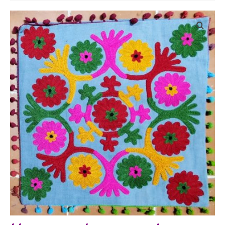
Bijoux
Etoles, foulards, paréos, carrés
Pièces uniques
Textile maison
Vêtements
Tous nos imprimés
Présentation Marie-Lise Corda
Blog
Contact