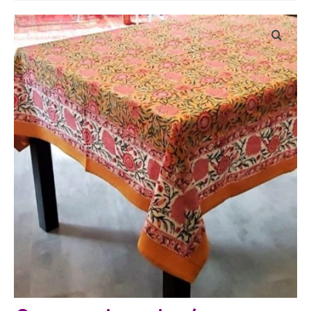
Bijoux
Etoles, foulards, paréos, carrés
Pièces uniques
Textile maison
Vêtements
Tous nos imprimés
Présentation Marie-Lise Corda
Blog
Contact