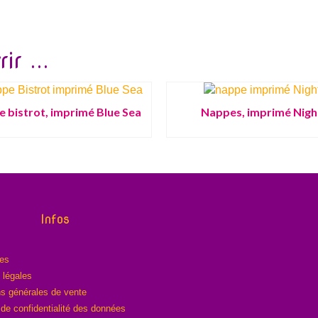
ir ...
 bistrot, imprimé Blue Sea
Nappes, imprimé Nigh
Infos
res
 légales
ns générales de vente
 de confidentialité des données