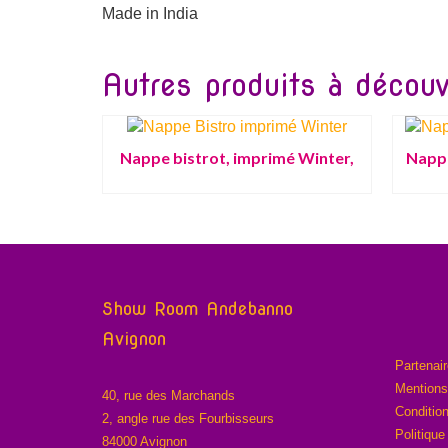
Made in India
Autres produits à découvr
Nappe bistrot, imprimé Winter,
Nappe
Show Room Andebanno
Avignon
Partenai
Mentions
40, rue des Marchands
Conditio
2, angle rue des Fourbisseurs
Politique
84000 Avignon