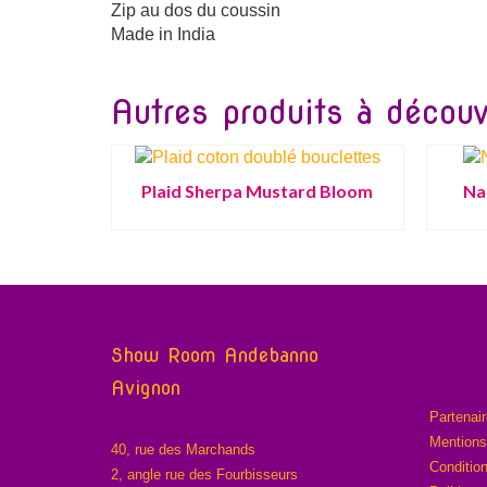
Zip au dos du coussin
Made in India
Autres produits à découvr
Plaid Sherpa Mustard Bloom
Na
Show Room Andebanno
Avignon
Partenai
Mentions
40, rue des Marchands
Conditio
2, angle rue des Fourbisseurs