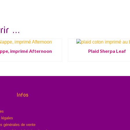
ir ...
ppe, imprimé Afternoon
Plaid Sherpa Leaf
Infos
res
 légales
ns générales de vente