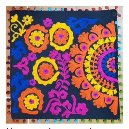
Bijoux
Etoles, foulards, paréos, carrés
Pièces uniques
Textile maison
Vêtements
Tous nos imprimés
Présentation Marie-Lise Corda
Blog
Contact