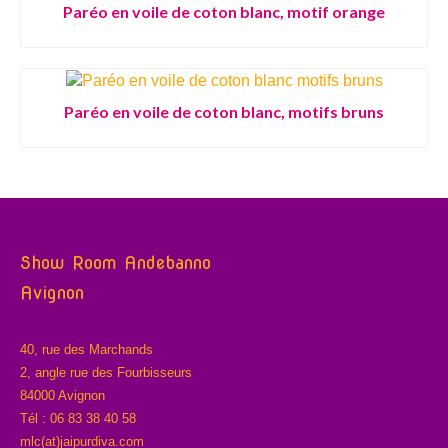
Paréo en voile de coton blanc, motif orange
Paréo en voile de coton blanc, motifs bruns
Show Room Andebanno
Avignon
40, rue des Marchands
2, angle rue des Fourbisseurs
84000 Avignon
Tél : 06 83 38 40 58
mlc(at)jaipurdiva.com