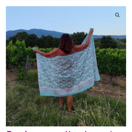
Bijoux
Etoles, foulards, paréos, carrés
Pièces uniques
Textile maison
Vêtements
Tous nos imprimés
Présentation Marie-Lise Corda
Blog
Contact