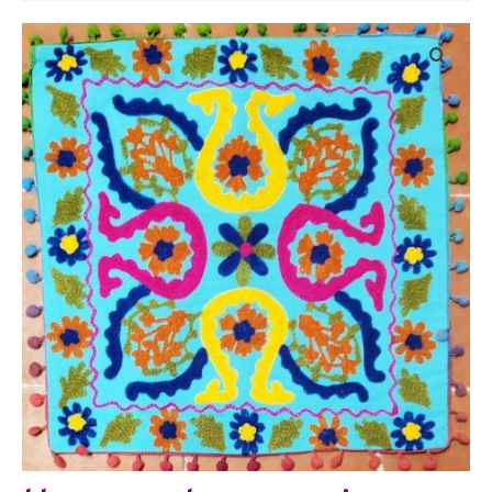
Bijoux
Etoles, foulards, paréos, carrés
Pièces uniques
Textile maison
Vêtements
Tous nos imprimés
Présentation Marie-Lise Corda
Blog
Contact